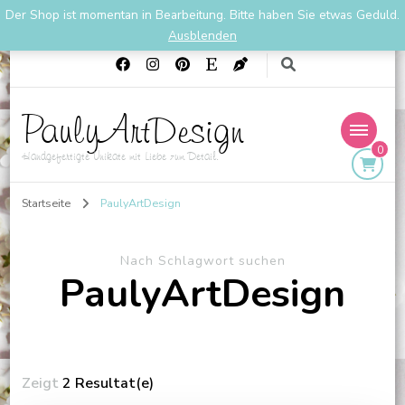
Der Shop ist momentan in Bearbeitung. Bitte haben Sie etwas Geduld.
01711901667
PaulyArtDesign1@gmail.com
Ausblenden
PaulyArtDesign
0
Handgefertigte Unikate mit Liebe zum Detail.
Startseite
PaulyArtDesign
Nach Schlagwort suchen
PaulyArtDesign
Zeigt
2 Resultat(e)