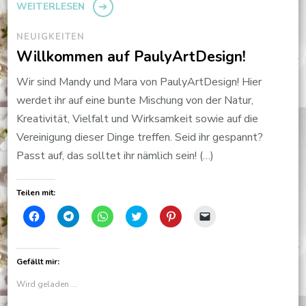
WEITERLESEN
NEUIGKEITEN
Willkommen auf PaulyArtDesign!
Wir sind Mandy und Mara von PaulyArtDesign! Hier
werdet ihr auf eine bunte Mischung von der Natur,
Kreativität, Vielfalt und Wirksamkeit sowie auf die
Vereinigung dieser Dinge treffen. Seid ihr gespannt?
Passt auf, das solltet ihr nämlich sein! (…)
Teilen mit:
Klick,
Klicken,
Klicken,
Klick,
Klick,
Klicken,
um
um
um
um
um
um
auf
auf
auf
über
auf
einem
Facebook
Telegram
WhatsApp
Twitter
Pinterest
Freund
zu
zu
zu
zu
zu
einen
teilen
teilen
teilen
teilen
teilen
Link
Gefällt mir:
(Wird
(Wird
(Wird
(Wird
(Wird
per
in
in
in
in
in
E-
Wird geladen …
neuem
neuem
neuem
neuem
neuem
Mail
Fenster
Fenster
Fenster
Fenster
Fenster
zu
geöffnet)
geöffnet)
geöffnet)
geöffnet)
geöffnet)
senden