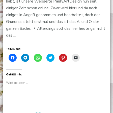
habt, ist unsere Webseite PaulyArtDesign nun seit
einiger Zeit schon online. Zwar wird hier und da noch
einiges in Angriff genommen und bearbeitet, doch der
Grundriss steht erstmal und das ist das A. und O. der
ganzen Sache. 📌 Allerdings soll das hier heute gar nicht
das …
Teilen mit:
Klick,
Klicken,
Klicken,
Klick,
Klick,
Klicken,
um
um
um
um
um
um
auf
auf
auf
über
auf
einem
Facebook
Telegram
WhatsApp
Twitter
Pinterest
Freund
zu
zu
zu
zu
zu
einen
teilen
teilen
teilen
teilen
teilen
Link
Gefällt mir:
(Wird
(Wird
(Wird
(Wird
(Wird
per
in
in
in
in
in
E-
Wird geladen …
neuem
neuem
neuem
neuem
neuem
Mail
Fenster
Fenster
Fenster
Fenster
Fenster
zu
geöffnet)
geöffnet)
geöffnet)
geöffnet)
geöffnet)
senden
(Wird
in
neuem
Fenster
geöffnet)