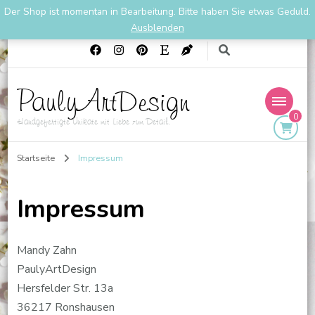
Der Shop ist momentan in Bearbeitung. Bitte haben Sie etwas Geduld.
01711901667
PaulyArtDesign1@gmail.com
Ausblenden
PaulyArtDesign
0
Handgefertigte Unikate mit Liebe zum Detail.
Startseite
Impressum
Impressum
Mandy Zahn
PaulyArtDesign
Hersfelder Str. 13a
36217 Ronshausen