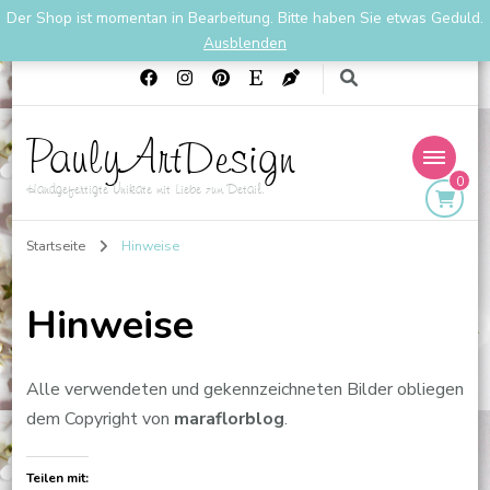
Der Shop ist momentan in Bearbeitung. Bitte haben Sie etwas Geduld.
01711901667
PaulyArtDesign1@gmail.com
Ausblenden
PaulyArtDesign
0
Handgefertigte Unikate mit Liebe zum Detail.
Startseite
Hinweise
Hinweise
Alle verwendeten und gekennzeichneten Bilder obliegen
dem Copyright von
maraflorblog
.
Teilen mit: