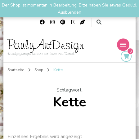
Der Shop ist momentan in Bearbeitung. Bitte haben Sie etwas Geduld.
01711901667
PaulyArtDesign1@gmail.com
Ausblenden
PaulyArtDesign
0
Handgefertigte Unikate mit Liebe zum Detail.
Startseite
Shop
Kette
Schlagwort
:
Kette
Einzelnes Ergebnis wird angezeigt